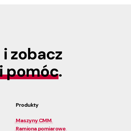
 i zobacz
i pomóc
.
Produkty
Maszyny CMM
Ramiona pomiarowe