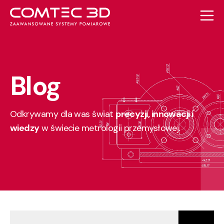
Blog
Odkrywamy dla was świat
precyzji, innowacji i
wiedzy
w świecie metrologii przemysłowej.