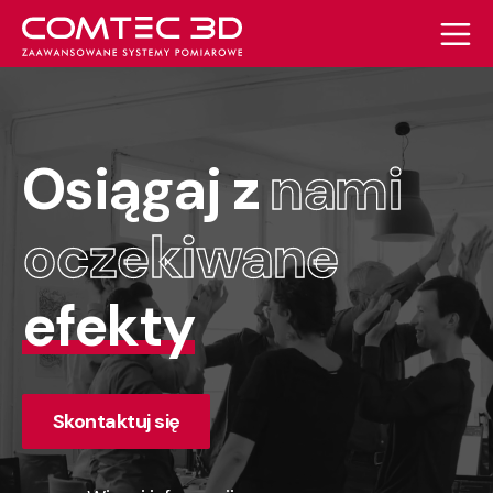
Osiągaj z
nami
oczekiwane
efekty
Skontaktuj się