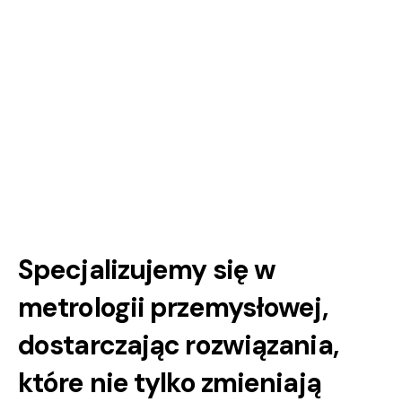
S
p
e
c
j
a
l
i
z
u
j
e
m
y
s
i
ę
w
m
e
t
r
o
l
o
g
i
i
p
r
z
e
m
y
s
ł
o
w
e
j
,
d
o
s
t
a
r
c
z
a
j
ą
c
r
o
z
w
i
ą
z
a
n
i
a
,
k
t
ó
r
e
n
i
e
t
y
l
k
o
z
m
i
e
n
i
a
j
ą