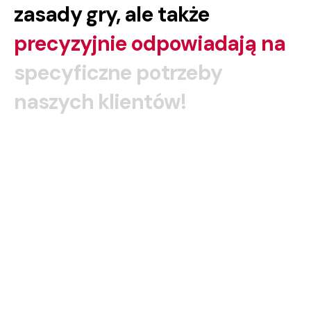
z
a
s
a
d
y
g
r
y
,
a
l
e
t
a
k
ż
e
p
r
e
c
y
z
y
j
n
i
e
o
d
p
o
w
i
a
d
a
j
ą
n
a
s
p
e
c
y
f
i
c
z
n
e
p
o
t
r
z
e
b
y
n
a
s
z
y
c
h
k
l
i
e
n
t
ó
w
!