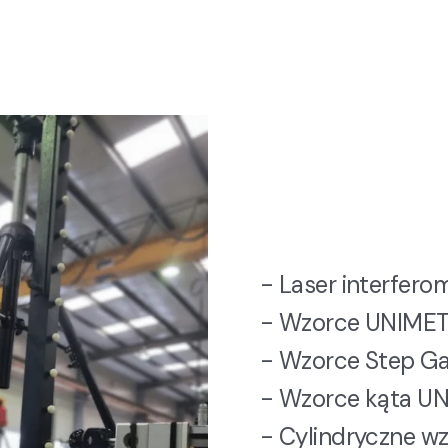
- Laser interfer
- Wzorce UNIME
- Wzorce Step 
- Wzorce kąta U
- Cylindryczne w