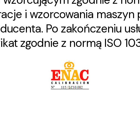
racje i wzorcowania maszy
ducenta. Po zakończeniu usł
fikat zgodnie z normą ISO 10