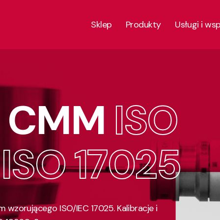
Sklep
Produkty
Usługi i ws
je CMM
ISO
I
ISO 17025
 wzorującego ISO/IEC 17025. Kalibracje i