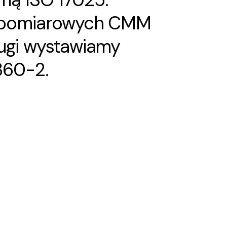
n pomiarowych CMM
ugi wystawiamy
360-2.