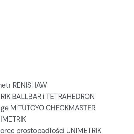
ometr RENISHAW
TRIK BALLBAR i TETRAHEDRON
Gage MITUTOYO CHECKMASTER
NIMETRIK
zorce prostopadłości UNIMETRIK