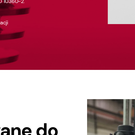
 10360-2.
acji
ane do