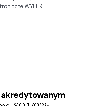
ktroniczne WYLER
y
akredytowanym
mą ISO 17025.