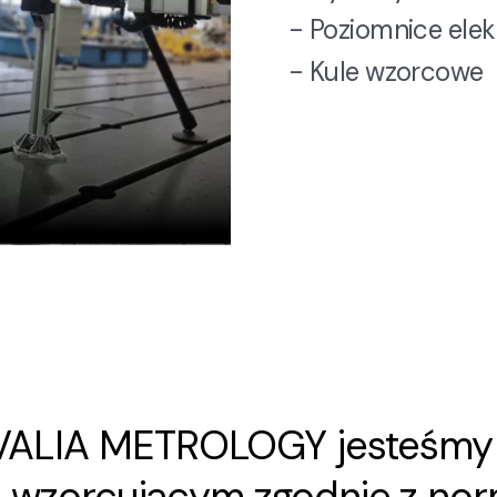
- Poziomnice ele
- Kule wzorcowe
OVALIA METROLOGY jesteśm
m
wzorcującym zgodnie z nor