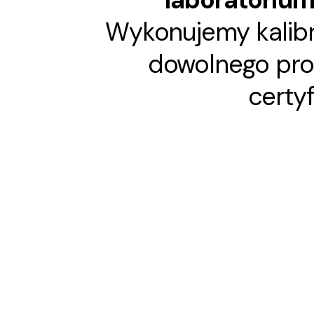
Wykonujemy kalib
dowolnego pro
certy