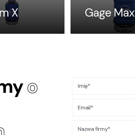
m X
Gage Max
jmy
o
h