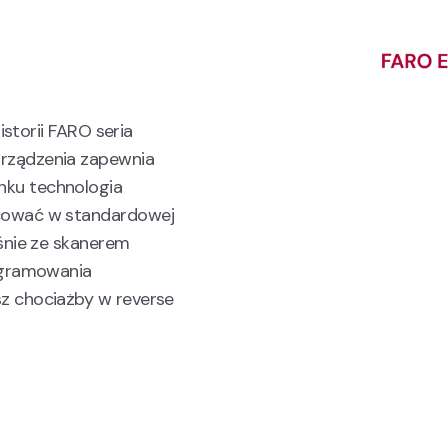
istorii FARO seria
rządzenia zapewnia
ku technologia
cować w standardowej
śnie ze skanerem
ogramowania
z chociażby w reverse