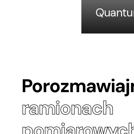
Quantu
Porozmawia
ramionach
pomiarowyc