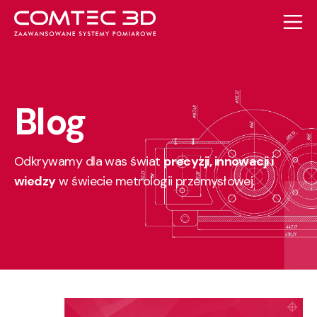
Blog
Odkrywamy dla was świat
precyzji, innowacji i
wiedzy
w świecie metrologii przemysłowej.