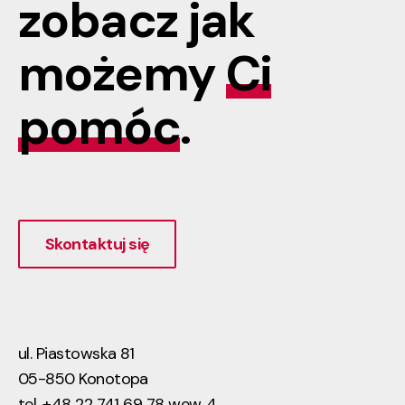
zobacz jak
możemy
Ci
pomóc
.
Skontaktuj się
ul. Piastowska 81
05-850 Konotopa
tel. +48 22 741 69 78 wew. 4