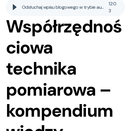
12
:
0
Odsłuchaj wpisu blogowego w trybie audio AI
3
Współrzędnoś
ciowa
technika
pomiarowa –
kompendium