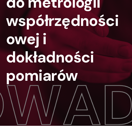
do metrologii
współrzędności
owej i
dokładności
pomiarów