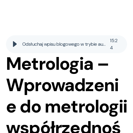
15
:
2
Odsłuchaj wpisu blogowego w trybie audio AI
4
Metrologia –
Wprowadzeni
e do metrologii
współrzędnoś