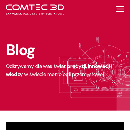
Blog
Odkrywamy dla was świat
precyzji, innowacji i
wiedzy
w świecie metrologii przemysłowej.