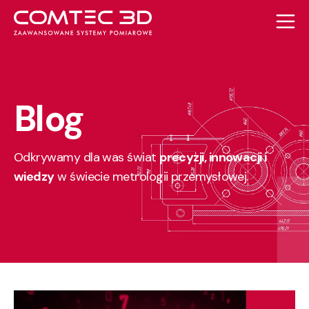
Blog
Odkrywamy dla was świat
precyzji, innowacji i
wiedzy
w świecie metrologii przemysłowej.