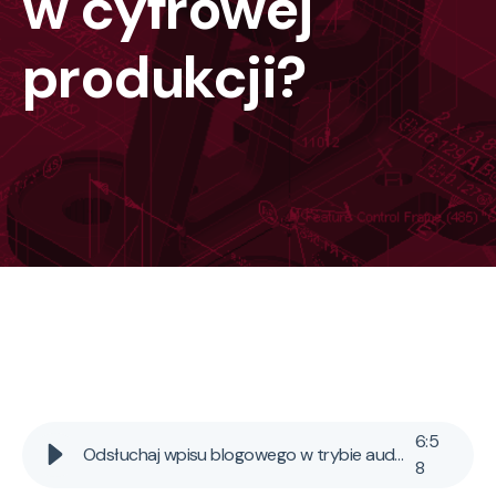
w cyfrowej
produkcji?
6
:
5
Odsłuchaj wpisu blogowego w trybie audio AI
8