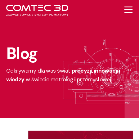
Blog
Odkrywamy dla was świat
precyzji, innowacji i
wiedzy
w świecie metrologii przemysłowej.