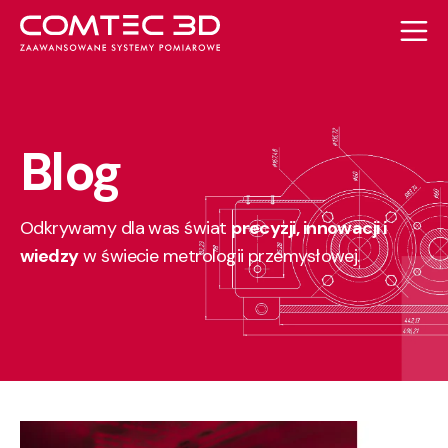
Blog
Odkrywamy dla was świat
precyzji, innowacji i
wiedzy
w świecie metrologii przemysłowej.