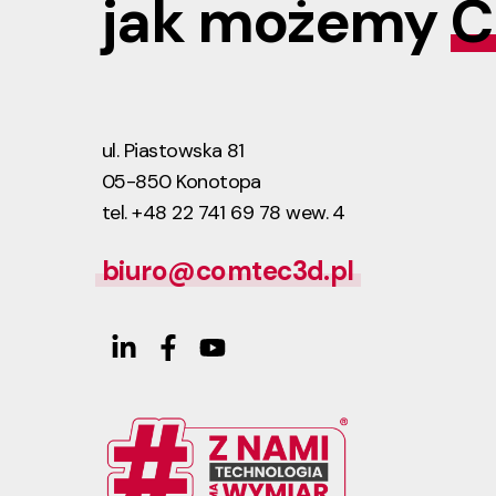
jak możemy
C
ul. Piastowska 81
05-850 Konotopa
tel. +48 22 741 69 78 wew. 4
biuro@comtec3d.pl