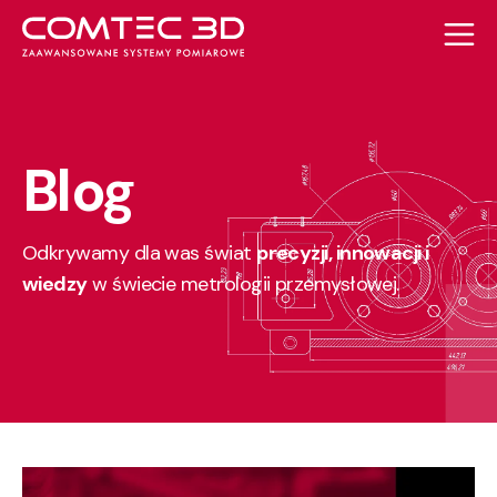
Blog
Odkrywamy dla was świat
precyzji, innowacji i
wiedzy
w świecie metrologii przemysłowej.